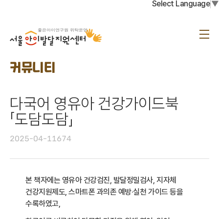
Select Language
▼
서
울
메
아
뉴
이
발
달
커뮤니티
지
원
센
터
다국어 영유아 건강가이드북
「도담도담」
2025-04-11
674
본 책자에는 영유아 건강검진
,
발달정밀검사
,
지자체
건강지원제도
,
스마트폰 과의존 예방
·
실천 가이드 등을
수록하였고
,