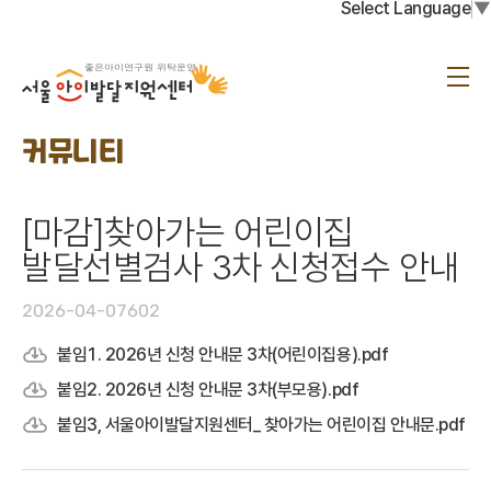
Select Language
▼
서
울
메
아
뉴
이
발
달
커뮤니티
지
원
센
터
[마감]찾아가는 어린이집
발달선별검사 3차 신청접수 안내
2026-04-07
602
붙임1. 2026년 신청 안내문 3차(어린이집용).pdf
붙임2. 2026년 신청 안내문 3차(부모용).pdf
붙임3, 서울아이발달지원센터_ 찾아가는 어린이집 안내문.pdf