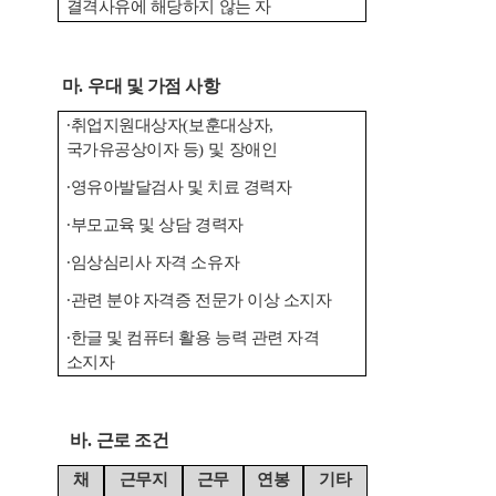
결격사유에 해당하지
않는 자
마
.
우대 및 가점 사항
∙
취업지원대상자
(
보훈대상자
,
국가유공상이자 등
)
및 장애인
∙
영유아발달검사 및 치료 경력자
∙
부모교육 및 상담 경력자
∙
임상심리사 자격 소유자
∙
관련 분야 자격증 전문가 이상 소지자
∙
한글 및 컴퓨터 활용 능력 관련 자격
소지자
바
.
근로 조건
채
근무지
근무
연봉
기타