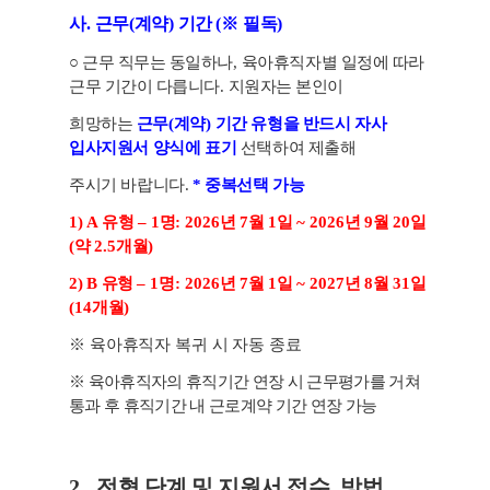
사
.
근무
(
계약
)
기간
(
※
필독
)
○
근무 직무는 동일하나
,
육아휴직자별 일정에 따라
근무 기간이 다릅니다
.
지원자는 본인이
희망하는
근무
(
계약
)
기간
유형을 반드시 자사
입사지원서 양식에 표기
선택하여 제출해
주시기 바랍니다
.
*
중복선택 가능
1) A
유형
–
1
명
: 2026
년
7
월
1
일
~ 2026
년
9
월
20
일
(
약
2.5
개월
)
2)
B
유형
–
1
명
: 2026
년
7
월
1
일
~ 2027
년
8
월
31
일
(14
개월
)
※
육아휴직자 복귀 시 자동 종료
※
육아휴직자의 휴직기간 연장 시 근무평가를 거쳐
통과 후 휴직기간 내 근로계약 기간 연장
가능
2.
전형 단계 및 지원서 접수
방법