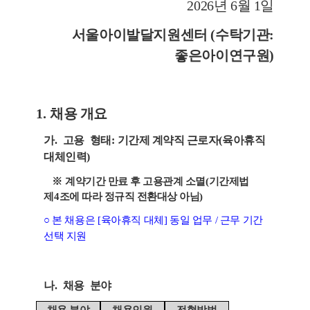
2026
년
6
월
1
일
서울아이발달지원센터
(
수탁기관
:
좋은아이연구원
)
1.
채용 개요
가
.
고용
형태
:
기간제 계약직 근로자
(
육아휴직
대체인력
)
※
계약기간 만료 후 고용관계 소멸
(
기간제법
제
4
조에 따라 정규직 전환대상 아님
)
○
본 채용은
[
육아휴직 대체
]
동일 업무
/
근무 기간
선택 지원
나
.
채용
분야