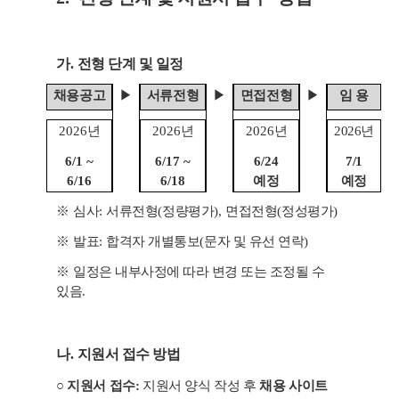
가
.
전형 단계 및 일정
채용공고
▶
서류전형
▶
면접전형
▶
임 용
2026
년
2026
년
2026
년
2026
년
6/1 ~
6/17 ~
6/24
7/1
6/16
6/18
예정
예정
※
심사
:
서류전형
(
정량평가
),
면접전형
(
정성평가
)
※
발표
:
합격자 개별통보
(
문자 및 유선 연락
)
※
일정은 내부사정에 따라 변경 또는 조정될 수
있음
.
나
.
지원서 접수 방법
○
지원서 접수
:
지원서 양식 작성 후
채용 사이트