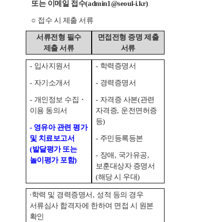
또는 이메일 접수
(admin1@seoul-i.kr)
○
접수 시 제출 서류
서류전형 필수
면접전형 증명 제출
제출 서류
서류
-
입사지원서
-
학력증명서
-
자기소개서
-
경력증명서
-
개인정보 수집
・
-
자격증 사본
(
관련
이용 동의서
자격증
,
운전면허증
등
)
- 영유아 관련 평가
및 치료보고서
-
주민등록등본
(
발달평가 또는
-
장애
,
국가유공
,
놀이평가 포함
)
보훈대상자 증명서
(
해당 시 우대
)
∙
학력 및 경력증명서
,
성적 등의 경우
서류심사 합격자에 한하여 면접 시 원본
확인