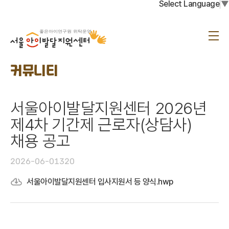
Select Language
▼
서
울
메
아
뉴
이
발
달
커뮤니티
지
원
센
터
서울아이발달지원센터 2026년
제4차 기간제 근로자(상담사)
채용 공고
2026-06-01
320
서울아이발달지원센터 입사지원서 등 양식.hwp