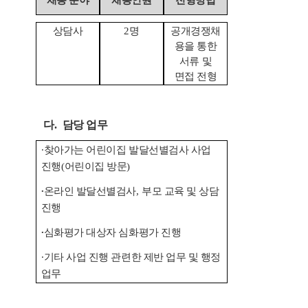
채용 분야
채용인원
전형방법
상담사
2
명
공개경쟁채
용을 통한
서류 및
면접 전형
다
.
담당 업무
∙
찾아가는 어린이집 발달선별검사 사업
진행
(
어린이집 방문
)
∙
온라인 발달선별검사
,
부모 교육 및 상담
진행
∙
심화평가 대상자 심화평가 진행
∙
기타 사업 진행 관련한 제반 업무 및 행정
업무