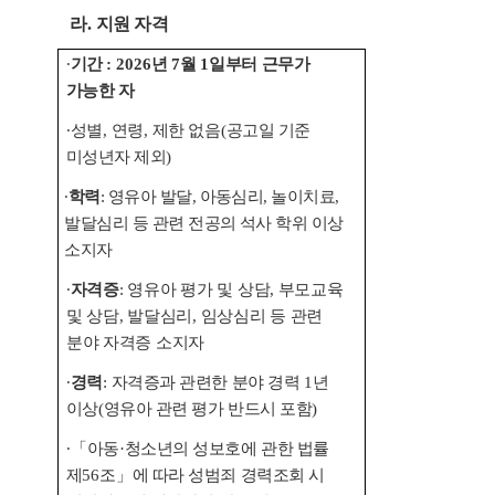
라
.
지원 자격
∙
기간
: 2026
년
7
월
1
일부터 근무가
가능한 자
∙
성별
,
연령
,
제한 없음
(
공고일 기준
미성년자 제외
)
∙
학력
:
영유아 발달
,
아동심리
,
놀이치료
,
발달심리 등 관련 전공의 석사 학위 이상
소지자
∙
자격증
:
영유아 평가 및 상담
,
부모교육
및 상담
,
발달심리
,
임상심리 등 관련
분야
자격증 소지자
∙
경력
:
자격증과 관련한 분야 경력
1
년
이상
(
영유아 관련 평가 반드시 포함
)
∙「
아동
·
청소년의 성보호에 관한 법률
제
56
조
」
에 따라 성범죄 경력조회 시