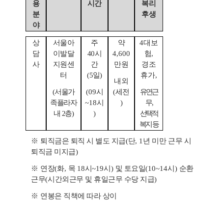
용
시간
복리
분
후생
야
상
서울아
주
약
4
대보
담
이발달
40
시
4,600
험
,
사
지원센
간
만원
경조
터
(5
일
)
휴가
,
내외
(
서울가
(09
시
(
세전
유연근
족플라자
~18
시
)
무
,
내
2
층
)
)
선택적
복지 등
※
퇴직금은 퇴직 시 별도 지급
(
단
, 1
년 미만 근무 시
퇴직금 미지급
)
※
연장
(
화
,
목
18
시
~19
시
)
및 토요일
(10~14
시
)
순환
근무
(
시간외근무 및 휴일근무 수당 지급
)
※
연봉은 직책에 따라 상이