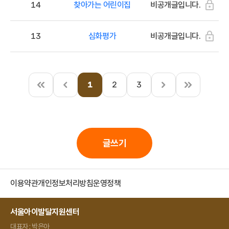
14
찾아가는 어린이집
비공개글입니다.
13
심화평가
비공개글입니다.
1
2
3
처
이
다
끝
음
전
음
글쓰기
이용약관
개인정보처리방침
운영정책
서울아이발달지원센터
대표자 : 박은아