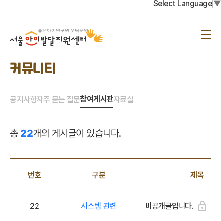
Select Language
▼
서
울
메
아
뉴
이
발
달
커뮤니티
지
원
센
터
참여게시판
공지사항
자주 묻는 질문
자료실
총
22
개의 게시글이 있습니다.
번호
구분
제목
22
시스템 관련
비공개글입니다.