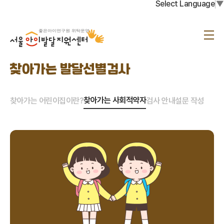
Select Language
▼
서
울
메
아
뉴
이
발
달
찾아가는 발달선별검사
지
원
센
터
찾아가는 사회적약자
찾아가는 어린이집이란?
검사 안내
설문 작성