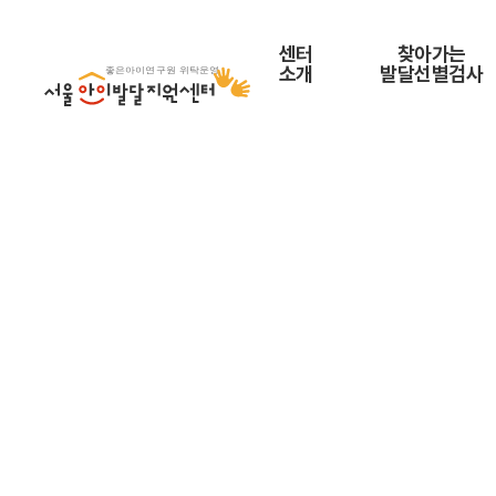
서
센터
찾아가는
울
소개
발달선별검사
아
이
발
달
지
원
센
터